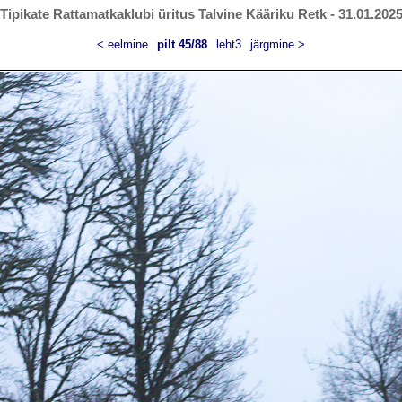
Tipikate Rattamatkaklubi üritus Talvine Kääriku Retk - 31.01.202
< eelmine
pilt 45/88
leht3
järgmine >