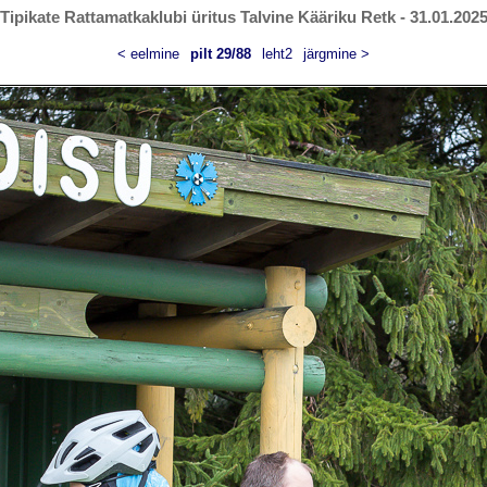
Tipikate Rattamatkaklubi üritus Talvine Kääriku Retk - 31.01.202
< eelmine
pilt 29/88
leht2
järgmine >