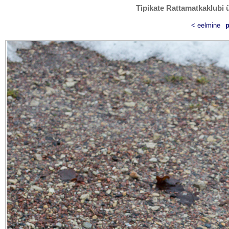
Tipikate Rattamatkaklubi ü
< eelmine
p