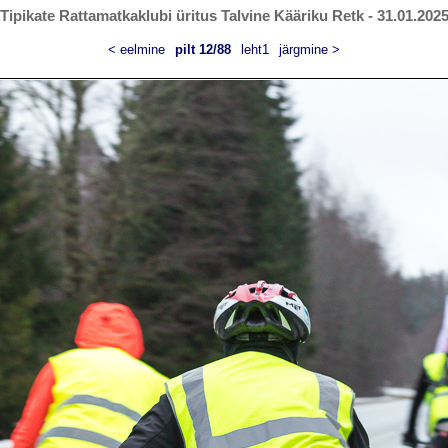
Tipikate Rattamatkaklubi üritus Talvine Kääriku Retk - 31.01.202
< eelmine
pilt 12/88
leht1
järgmine >