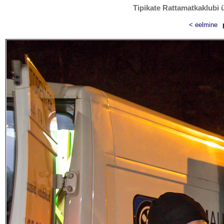
Tipikate Rattamatkaklubi ü
< eelmine