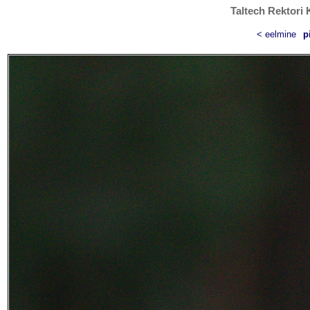
Taltech Rektori 
< eelmine
p