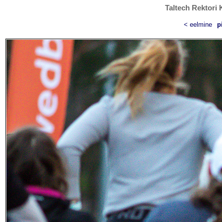
Taltech Rektori 
< eelmine
p