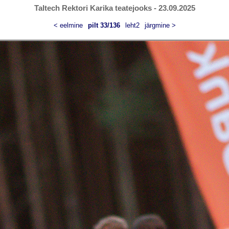
Taltech Rektori Karika teatejooks - 23.09.2025
< eelmine
pilt 33/136
leht2
järgmine >