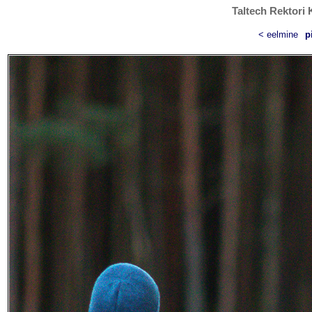
Taltech Rektori 
< eelmine
p