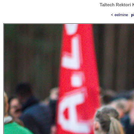
Taltech Rektori 
< eelmine
p