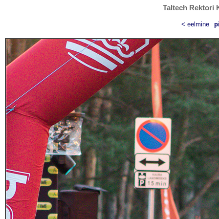
Taltech Rektori 
< eelmine
p