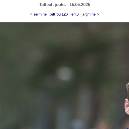
Taltech jooks - 15.05.2025
< eelmine
pilt 58/123
leht3
järgmine >