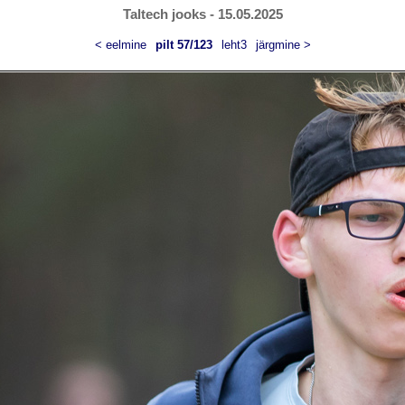
Taltech jooks - 15.05.2025
< eelmine
pilt 57/123
leht3
järgmine >