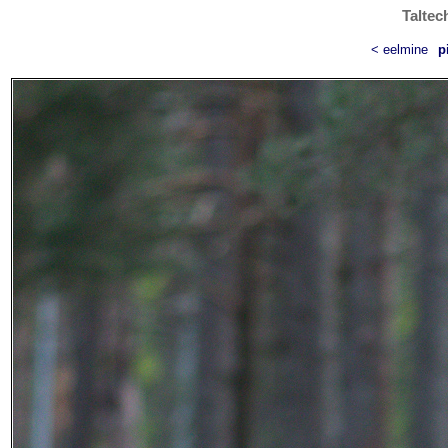
Taltec
< eelmine
p