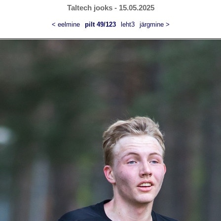
Taltech jooks - 15.05.2025
< eelmine
pilt 49/123
leht3
järgmine >