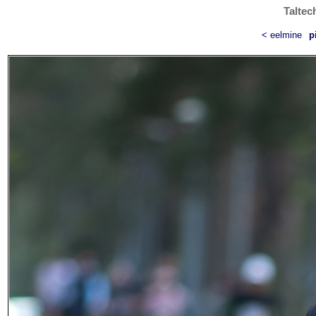
Taltec
< eelmine
p