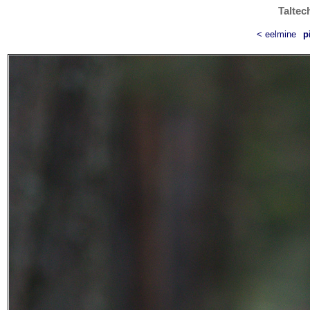
Taltec
< eelmine
p