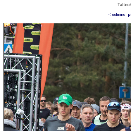
Taltec
< eelmine
p