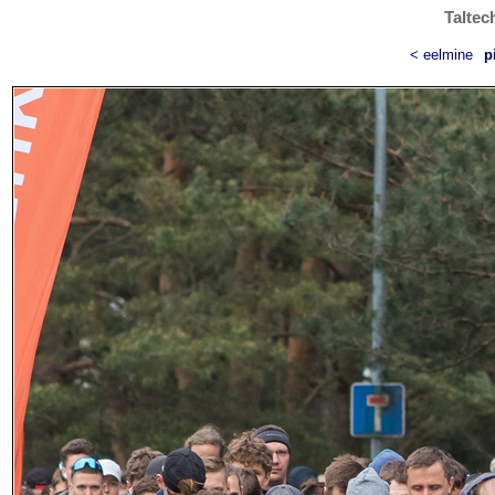
Taltec
< eelmine
p