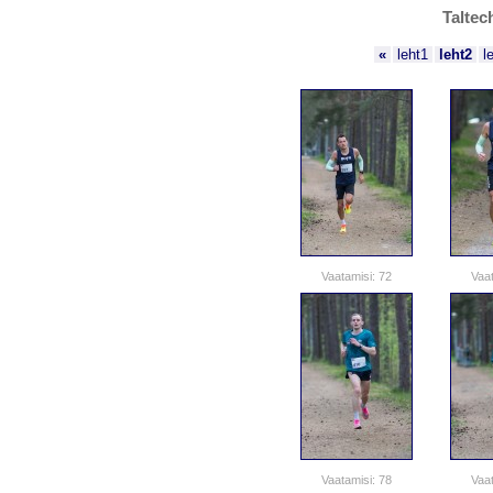
Taltec
«
leht1
leht2
l
Vaatamisi: 72
Vaat
Vaatamisi: 78
Vaat