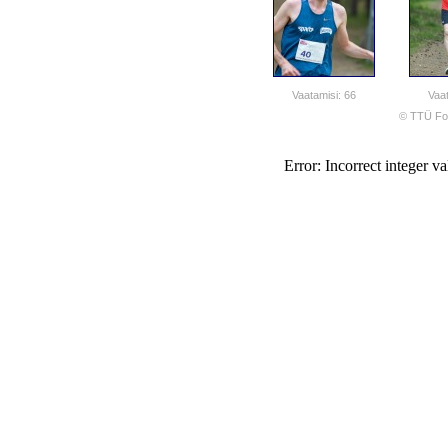
Vaatamisi: 66
Vaat
© TTÜ Fot
Error: Incorrect integer va