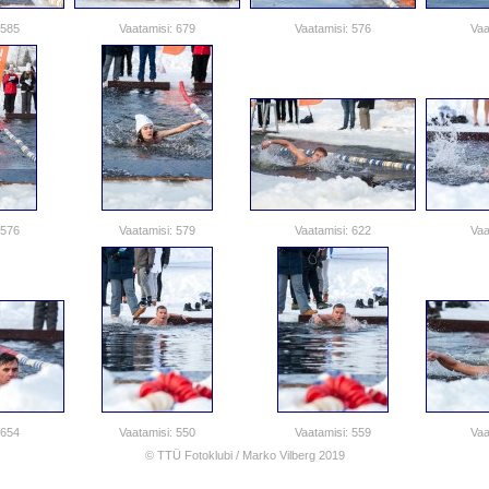
 585
Vaatamisi: 679
Vaatamisi: 576
Vaa
 576
Vaatamisi: 579
Vaatamisi: 622
Vaa
 654
Vaatamisi: 550
Vaatamisi: 559
Vaa
© TTÜ Fotoklubi /
Marko Vilberg
2019