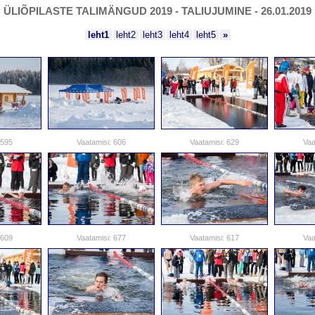
ÜLIÕPILASTE TALIMÄNGUD 2019 - TALIUJUMINE - 26.01.2019
leht1
leht2
leht3
leht4
leht5
»
 595
Vaatamisi: 606
Vaatamisi: 629
Vaa
 609
Vaatamisi: 677
Vaatamisi: 617
Vaa