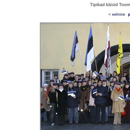
Tipikad käisid Toom
< eelmine
p