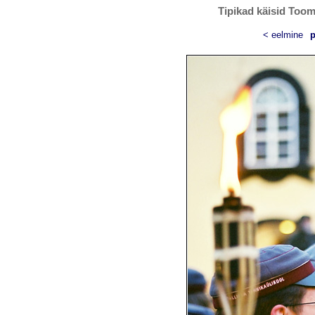
Tipikad käisid Toom
< eelmine
p