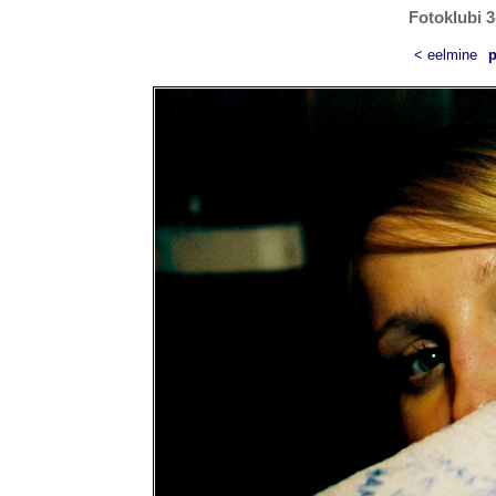
Fotoklubi 3
< eelmine
p