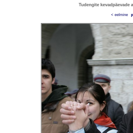
Tudengite kevadpäevade av
< eelmine
p