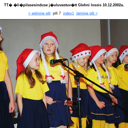
TT� �li�pilasesinduse j�uluvastuv�tt Glehni lossis 10.12.2002a.
< eelmine pilt
pilt 7
index1
järmine pilt >