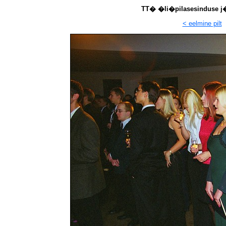
TT� �li�pilasesinduse j�u
< eelmine pilt
p