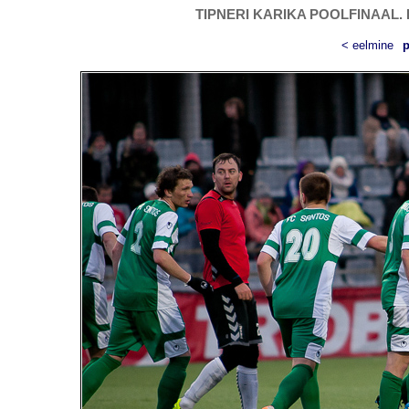
TIPNERI KARIKA POOLFINAAL. HÜ
< eelmine
p