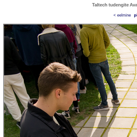
Taltech tudengite Ava
< eelmine
p