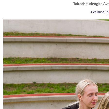
Taltech tudengite Ava
< eelmine
p