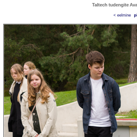
Taltech tudengite Ava
< eelmine
p