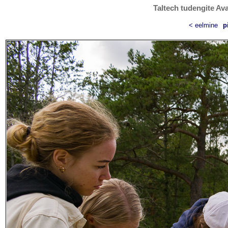
Taltech tudengite Ava
< eelmine
p