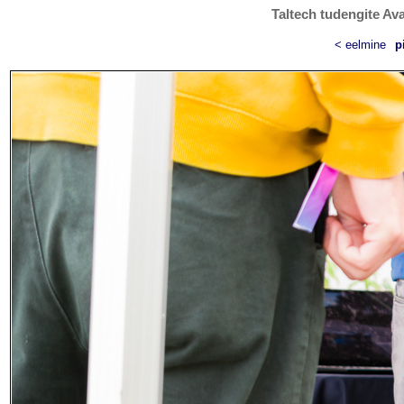
Taltech tudengite Ava
< eelmine
p