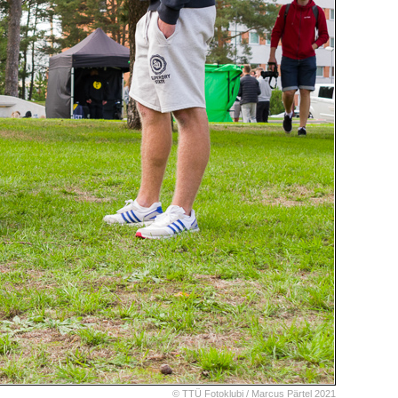
© TTÜ Fotoklubi /
Marcus Pärtel
2021