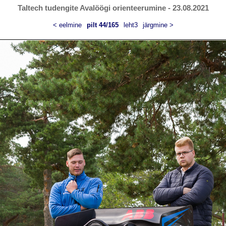
Taltech tudengite Avalöögi orienteerumine - 23.08.2021
< eelmine
pilt 44/165
leht3
järgmine >