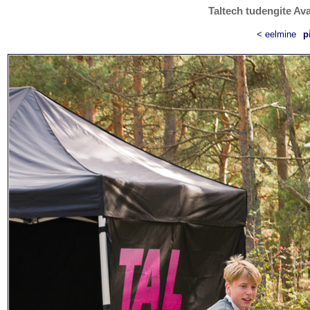
Taltech tudengite Ava
< eelmine
p