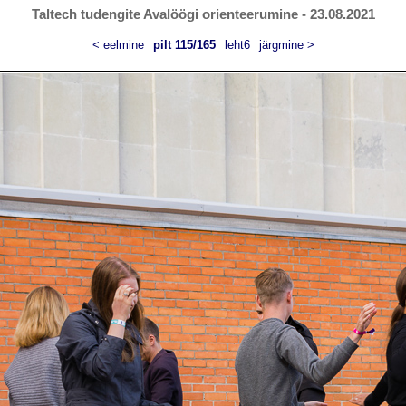
Taltech tudengite Avalöögi orienteerumine - 23.08.2021
< eelmine
pilt 115/165
leht6
järgmine >