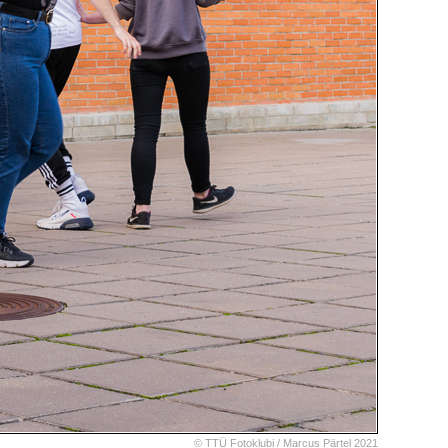
© TTÜ Fotoklubi /
Marcus Pärtel
2021