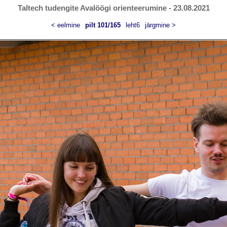
Taltech tudengite Avalöögi orienteerumine - 23.08.2021
< eelmine
pilt 101/165
leht6
järgmine >