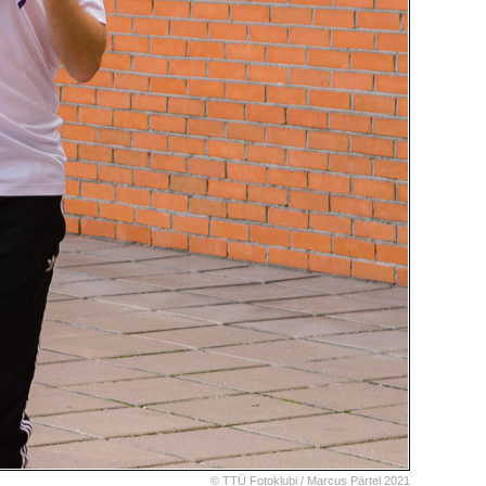
© TTÜ Fotoklubi /
Marcus Pärtel
2021