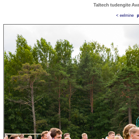
Taltech tudengite Ava
< eelmine
p