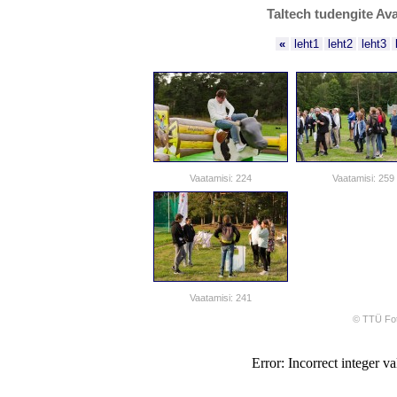
Taltech tudengite Ava
«
leht1
leht2
leht3
Vaatamisi: 224
Vaatamisi: 259
Vaatamisi: 241
© TTÜ Fot
Error: Incorrect integer va