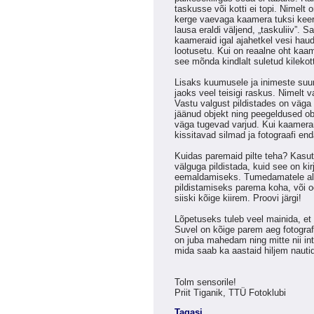
taskusse või kotti ei topi. Nimelt
kerge vaevaga kaamera tuksi keera
lausa eraldi väljend, „taskuliiv”. 
kaameraid igal ajahetkel vesi haud
lootusetu. Kui on reaalne oht kaa
see mõnda kindlalt suletud kilekott
Lisaks kuumusele ja inimeste suur
jaoks veel teisigi raskus. Nimelt va
Vastu valgust pildistades on väga
jäänud objekt ning peegeldused obj
väga tugevad varjud. Kui kaameram
kissitavad silmad ja fotograafi en
Kuidas paremaid pilte teha? Kasut
välguga pildistada, kuid see on ki
eemaldamiseks. Tumedamatele alad
pildistamiseks parema koha, või o
siiski kõige kiirem. Proovi järgi!
Lõpetuseks tuleb veel mainida, et
Suvel on kõige parem aeg fotograf
on juba mahedam ning mitte nii int
mida saab ka aastaid hiljem nauti
Tolm sensorile!
Priit Tiganik, TTÜ Fotoklubi
Tagasi