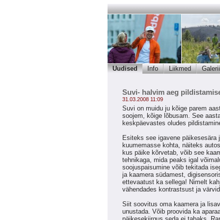
Uudised
Info
Liikmed
Galerii
Suvi- halvim aeg pildistamis
31.03.2008 11:09
Suvi on muidu ju kõige parem aas
soojem, kõige lõbusam. See aastaa
keskpäevastes oludes pildistamine
Esiteks see igavene päikesesära 
kuumemasse kohta, näiteks autoss
kus päike kõrvetab, võib see kaame
tehnikaga, mida peaks igal võimalu
soojuspaisumine võib tekitada iseg
ja kaamera südamest, digisensorist.
ettevaatust ka sellega! Nimelt kahj
vähendades kontrastsust ja värvid
Siit soovitus oma kaamera ja lisa
unustada. Võib proovida ka aparaad
päikesekiirgus seda ei tabaks. Rann