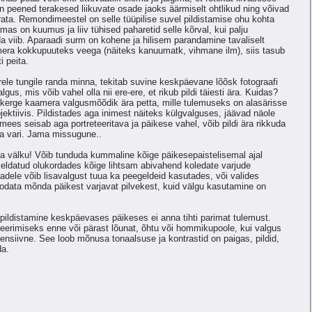
 on peened terakesed liikuvate osade jaoks äärmiselt ohtlikud ning võivad
ta. Remondimeestel on selle tüüpilise suvel pildistamise ohu kohta
Samas on kuumus ja liiv tühised paharetid selle kõrval, kui palju
a viib. Aparaadi surm on kohene ja hilisem parandamine tavaliselt
mera kokkupuuteks veega (näiteks kanuumatk, vihmane ilm), siis tasub
i peita.
ele tungile randa minna, tekitab suvine keskpäevane lõõsk fotograafi
lgus, mis võib vahel olla nii ere-ere, et rikub pildi täiesti ära. Kuidas?
 kerge kaamera valgusmõõdik ära petta, mille tulemuseks on alasärisse
ektiivis. Pildistades aga inimest näiteks külgvalguses, jäävad näole
ees seisab aga portreteeritava ja päikese vahel, võib pildi ära rikkuda
da vari. Jama missugune..
a välku! Võib tunduda kummaline kõige päikesepaistelisemal ajal
rjeldatud olukordades kõige lihtsam abivahend koledate varjude
ele võib lisavalgust tuua ka peegeldeid kasutades, või valides
odata mõnda päikest varjavat pilvekest, kuid välgu kasutamine on
 pildistamine keskpäevases päikeses ei anna tihti parimat tulemust.
eerimiseks enne või pärast lõunat, õhtu või hommikupoole, kui valgus
ensiivne. See loob mõnusa tonaalsuse ja kontrastid on paigas, pildid,
da.