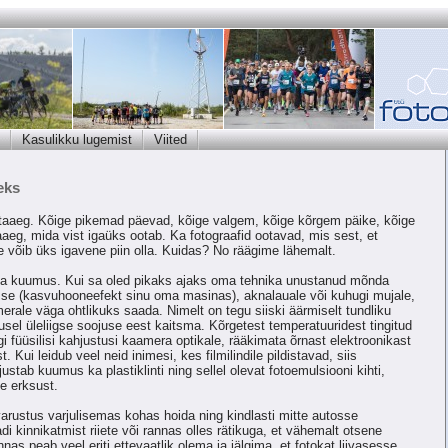
Kasulikku lugemist
Viited
eks
taaeg. Kõige pikemad päevad, kõige valgem, kõige kõrgem päike, kõige
eg, mida vist igaüks ootab. Ka fotograafid ootavad, mis sest, et
 võib üks igavene piin olla. Kuidas? No räägime lähemalt.
ja kuumus. Kui sa oled pikaks ajaks oma tehnika unustanud mõnda
e (kasvuhooneefekt sinu oma masinas), aknalauale või kuhugi mujale,
rale väga ohtlikuks saada. Nimelt on tegu siiski äärmiselt tundliku
sel üleliigse soojuse eest kaitsma. Kõrgetest temperatuuridest tingitud
i füüsilisi kahjustusi kaamera optikale, rääkimata õrnast elektroonikast
 Kui leidub veel neid inimesi, kes filmilindile pildistavad, siis
ustab kuumus ka plastiklinti ning sellel olevat fotoemulsiooni kihti,
e erksust.
varustus varjulisemas kohas hoida ning kindlasti mitte autosse
i kinnikatmist riiete või rannas olles rätikuga, et vähemalt otsene
as peab veel eriti ettevaatlik olema ja jälgima, et fotokat liivasesse